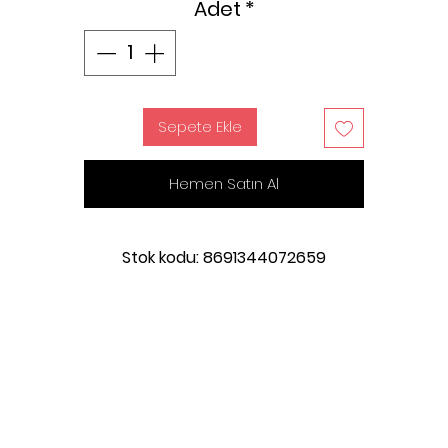
Adet
*
Sepete Ekle
Hemen Satın Al
Stok kodu: 8691344072659