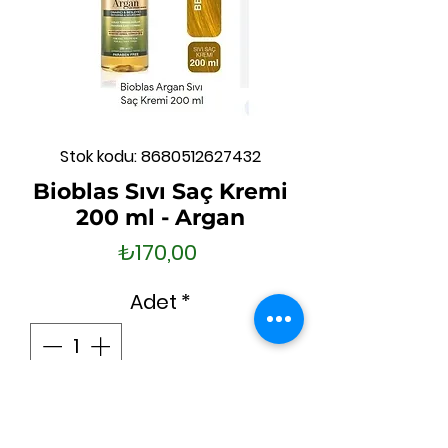
Stok kodu: 8680512627432
Bioblas Sıvı Saç Kremi
200 ml - Argan
Fiyat
₺170,00
Adet
*
Sepete Ekle