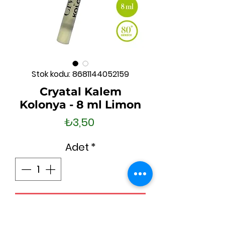
Stok kodu: 8681144052159
Cryatal Kalem
Kolonya - 8 ml Limon
Fiyat
₺3,50
Adet
*
Sepete Ekle