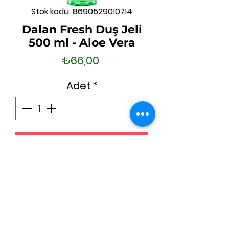
Stok kodu: 8690529010714
Dalan Fresh Duş Jeli
500 ml - Aloe Vera
Fiyat
₺66,00
Adet
*
Sepete Ekle
Hemen Satın Al
(0212) 659 56 20