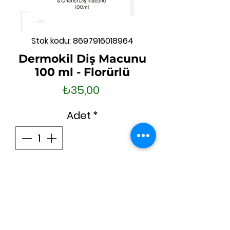
Stok kodu: 8697916018964
Dermokil Diş Macunu
100 ml - Florürlü
Fiyat
₺35,00
Adet
*
Sepete Ekle
Hemen Satın Al