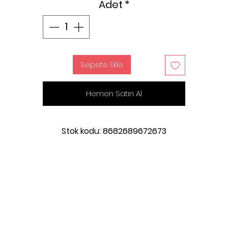
Adet
*
Sepete Ekle
Hemen Satın Al
Stok kodu: 8682689672673