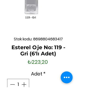
Stok kodu: 8698804683417
Esterel Oje No: 119 -
Gri (6'lı Adet)
Fiyat
₺223,20
Adet
*
Sepete Ekle