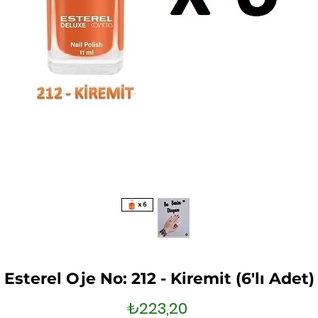
Esterel Oje No: 212 - Kiremit (6'lı Adet)
Fiyat
₺223,20