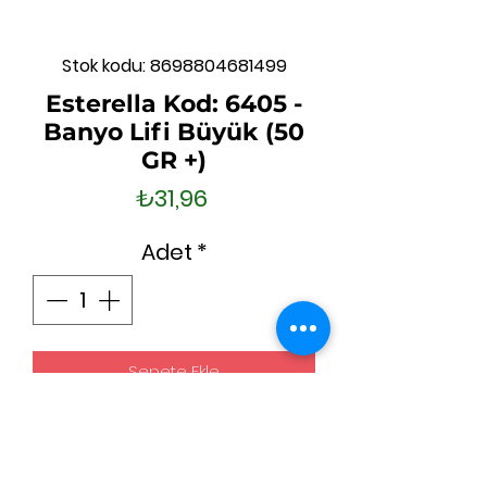
Stok kodu: 8698804681499
Esterella Kod: 6405 -
Banyo Lifi Büyük (50
GR +)
Fiyat
₺31,96
Adet
*
Sepete Ekle
Hemen Satın Al