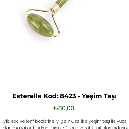
Esterella Kod: 8423 - Yeşim Taşı
Fiyat
₺80,00
Cilt, saç ve lenf bezlerine iyi gelir. Özellikle yeşim taşı ile yüze
pılan masaj ciltteki kan akışını düzenleyerek kırışıklıkları giderir