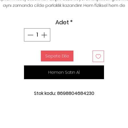
aynı zamanda cilde parlaklık kazandırır. Hem fiziksel hem de
anevi anlamda yenilenme sağlar. Zihni dinginleştirerek rüyala
şifalandırır.
Adet
*
Sepete Ekle
Hemen Satın Al
Stok kodu: 8698804684230