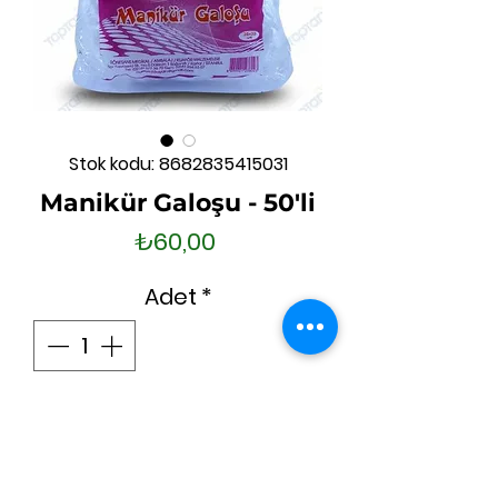
Stok kodu: 8682835415031
Manikür Galoşu - 50'li
Fiyat
₺60,00
Adet
*
Sepete Ekle
Hemen Satın Al