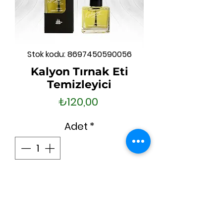
Stok kodu: 8697450590056
Kalyon Tırnak Eti
Temizleyici
Fiyat
₺120,00
Adet
*
Sepete Ekle
Hemen Satın Al