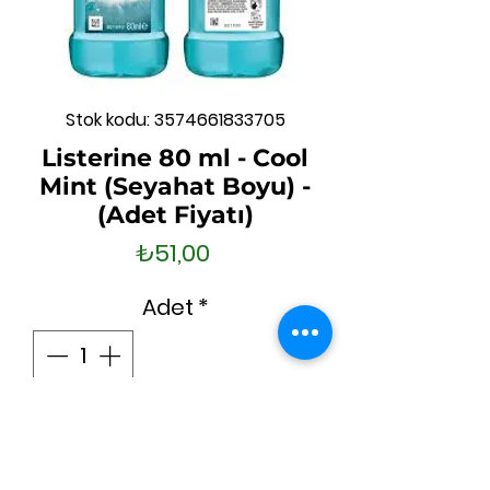
Stok kodu: 3574661833705
Listerine 80 ml - Cool
Mint (Seyahat Boyu) -
(Adet Fiyatı)
Fiyat
₺51,00
Adet
*
Sepete Ekle
Hemen Satın Al