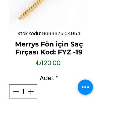
Stok kodu: 8699975104954
Merrys Fön için Saç
Fırçası Kod: FYZ -19
Fiyat
₺120,00
Adet
*
Sepete Ekle
Hemen Satın Al