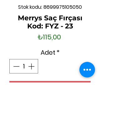
Stok kodu: 8699975105050
Merrys Saç Fırçası
Kod: FYZ - 23
Fiyat
₺115,00
Adet
*
Sepete Ekle
Hemen Satın Al
(0212) 659 56 20