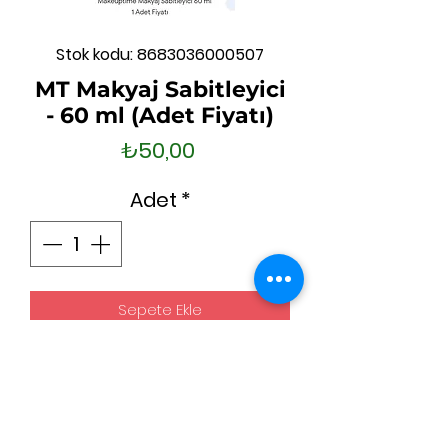
Stok kodu: 8683036000507
MT Makyaj Sabitleyici
- 60 ml (Adet Fiyatı)
Fiyat
₺50,00
Adet
*
Sepete Ekle
Hemen Satın Al
1 stand'da, 12 adet ürün vardır.