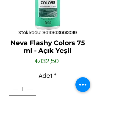
Stok kodu: 8698636613019
Neva Flashy Colors 75
ml - Açık Yeşil
Fiyat
₺132,50
Adet
*
Sepete Ekle
Hemen Satın Al