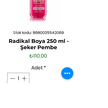
Stok kodu: 8680035542069
Radikal Boya 250 ml -
Şeker Pembe
Fiyat
₺110,00
Adet
*
Sepete Ekle
Hemen Satın Al