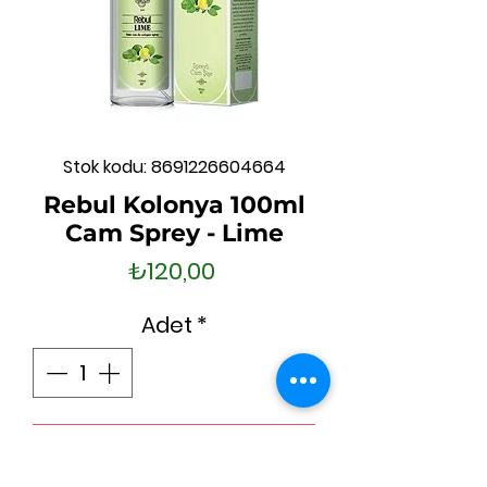
Stok kodu: 8691226604664
Rebul Kolonya 100ml
Cam Sprey - Lime
Fiyat
₺120,00
Adet
*
Sepete Ekle