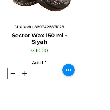
Stok kodu: 8697426871028
Sector Wax 150 ml -
Siyah
Fiyat
₺110,00
Adet
*
Sepete Ekle
Hemen Satın Al