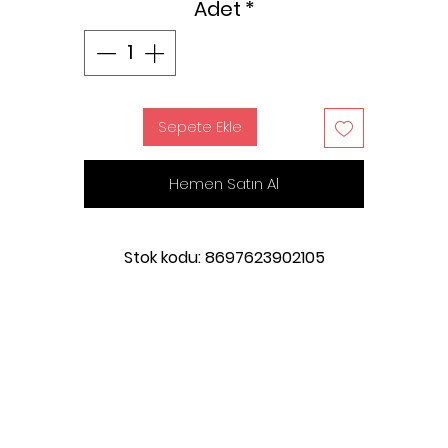
Adet
*
Sepete Ekle
Hemen Satın Al
Stok kodu: 8697623902105