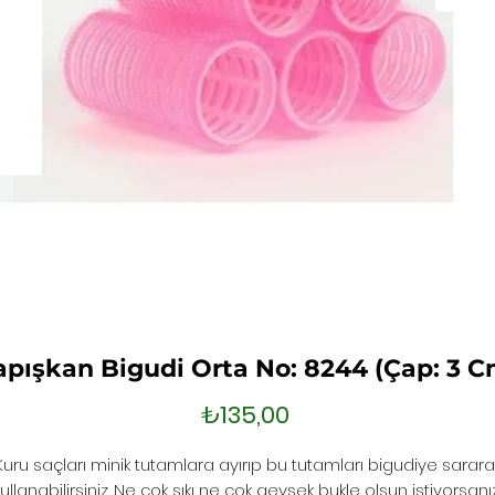
apışkan Bigudi Orta No: 8244 (Çap: 3 C
Fiyat
₺135,00
Kuru saçları minik tutamlara ayırıp bu tutamları bigudiye sarara
kullanabilirsiniz. Ne çok sıkı ne çok gevşek bukle olsun istiyorsanız