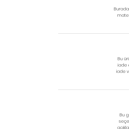
Burada 
mater
Bu ür
iade 
iade v
Bu g
seçen
açıkla