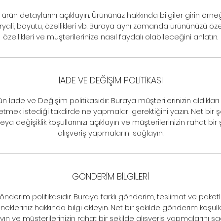
ürün detaylarını açıklayın. Ürününüz hakkında bilgiler girin örneğ
yali, boyutu, özellikleri vb. Buraya aynı zamanda ürününüzü özel
özellikleri ve müşterilerinize nasıl faydalı olabileceğini anlatın.
İADE VE DEĞİŞİM POLİTİKASI
ün İade ve Değişim politikasıdır. Buraya müşterilerinizin aldıkları
etmek istediği takdirde ne yapmaları gerektiğini yazın. Net bir ş
eya değişiklik koşullarınızı açıklayın ve müşterilerinizin rahat bir 
alışveriş yapmalarını sağlayın.
GÖNDERİM BİLGİLERİ
önderim politikasıdır. Buraya farklı gönderim, teslimat ve pake
ekleriniz hakkında bilgi ekleyin. Net bir şekilde gönderim koşulla
yın ve müşterilerinizin rahat bir şekilde alışveriş yapmalarını sa