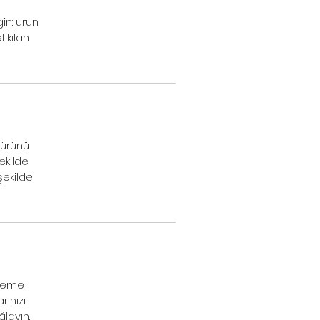
in: ürün
 kılan
 ürünü
ekilde
şekilde
tleme
rınızı
ğlayın.