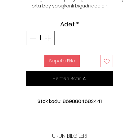
orta boy yapışkanlı bigudi idealdir.
Adet
*
Sepete Ekle
Hemen Satın Al
Stok kodu: 8698804682441
ÜRÜN BİLGİLERİ