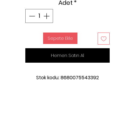
Adet
*
Sepete Ekle
Hemen Satın Al
Stok kodu: 8680075543392