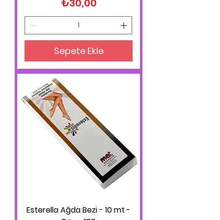
Fiyat
₺30,00
Sepete Ekle
Esterella Ağda Bezi - 10 mt -