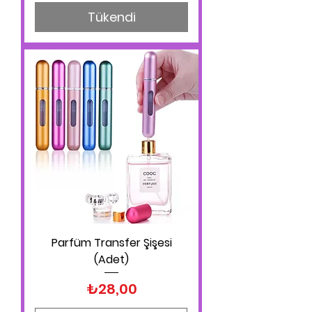
Tükendi
Parfüm Transfer Şişesi
(Adet)
Fiyat
₺28,00