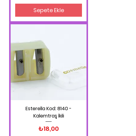
Sepete Ekle
Esterella Kod: 8140 -
Kalemtraş İkili
Fiyat
₺18,00