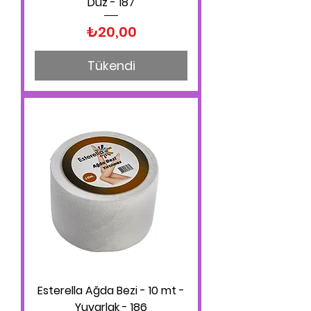
Düz - 187
Fiyat
₺20,00
Tükendi
Esterella Ağda Bezi - 10 mt -
Yuvarlak - 186