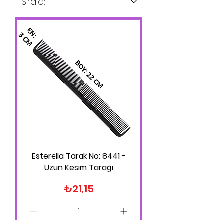
Esterella Tarak No: 8441 -
Uzun Kesim Tarağı
Fiyat
₺21,15