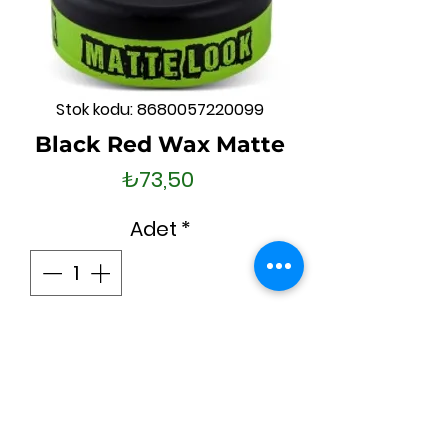
Stok kodu: 8680057220099
Black Red Wax Matte
Fiyat
₺73,50
Adet
*
Sepete Ekle
Hemen Satın Al