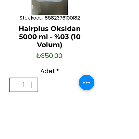
Stok kodu: 8682376100182
Hairplus Oksidan
5000 ml - %03 (10
Volum)
Fiyat
₺350,00
Adet
*
Sepete Ekle
Hemen Satın Al