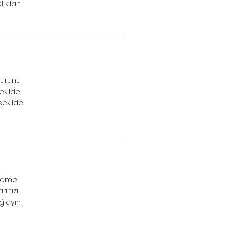
 kılan
 ürünü
ekilde
şekilde
tleme
rınızı
ğlayın.