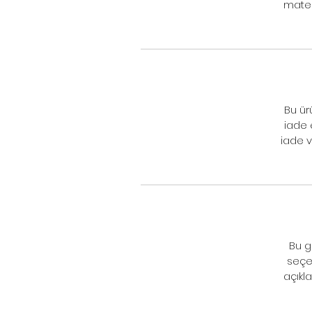
mater
Bu ür
iade 
iade v
Bu g
seçen
açıkla