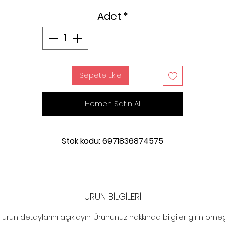
Adet
*
Sepete Ekle
Hemen Satın Al
Stok kodu: 6971836874575
ÜRÜN BİLGİLERİ
ürün detaylarını açıklayın. Ürününüz hakkında bilgiler girin örneğ