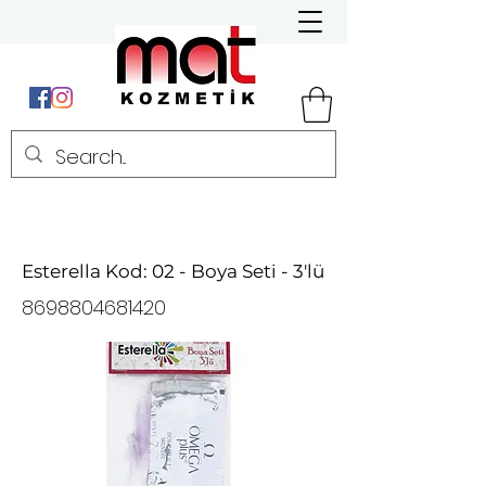
Esterella Kod: 02 - Boya Seti - 3'lü
8698804681420