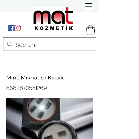
Mina Mıknatıslı Kirpik
8683873581269