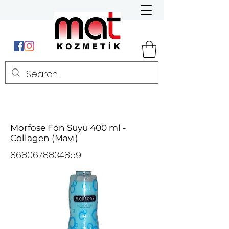
Morfose Fön Suyu 400 ml -
Collagen (Mavi)
8680678834859