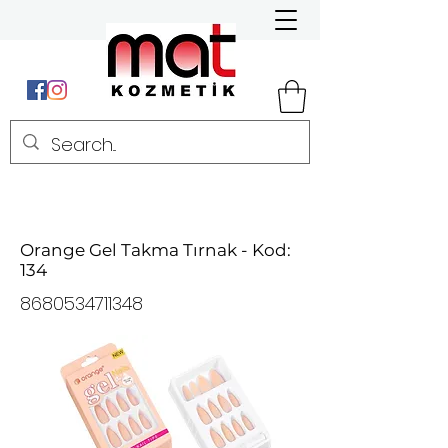
Orange Gel Takma Tırnak - Kod:
134
8680534711348