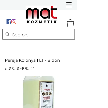
Pereja Kolonya 1 LT - Bidon
8690954010112