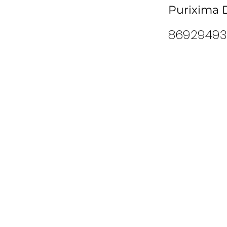
Purixima D
86929493