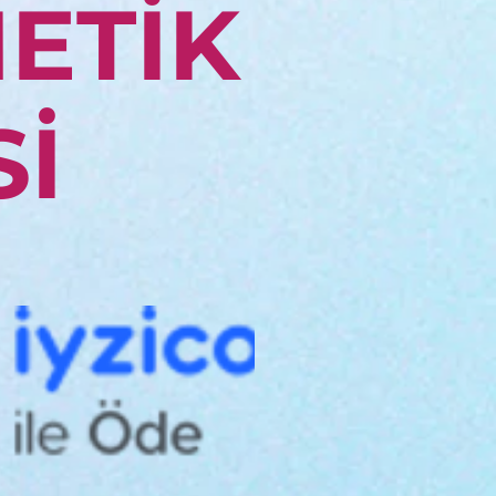
ETİK
Sİ